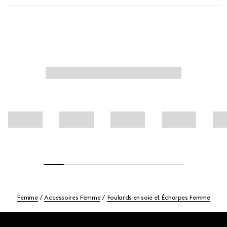
Femme
Accessoires Femme
Foulards en soie et Écharpes Femme
Footer