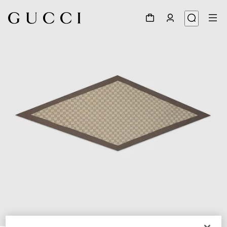
1
/
4