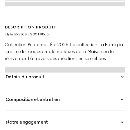
DESCRIPTION PRODUIT
Style ‎865308 3G001 9865
Collection Printemps-Été 2026. La collection La Famiglia
sublime les codes emblématiques de la Maison en les
réinventant à travers des créations en soie et des
accessoires empreints de douceur, et dévoile de
nouveaux modèles tels que ce foulard en forme de
Détails du produit
losange. Confectionné en twill de soie, ce carré est orné
d’un imprimé GG sur toute la surface.
Composition et entretien
Notre engagement