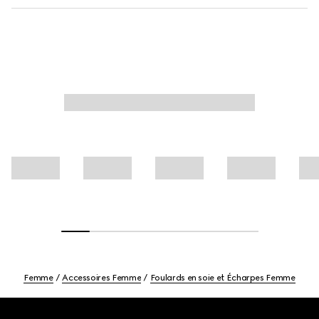
Femme
Accessoires Femme
Foulards en soie et Écharpes Femme
Footer