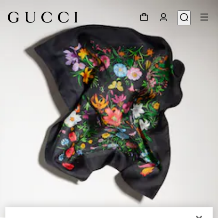
1
/
3