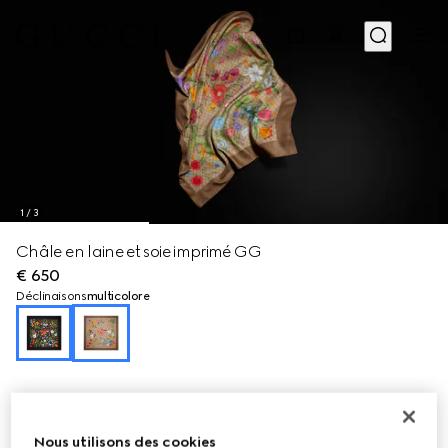
1
/
3
Châle en laine et soie imprimé GG
€ 650
Déclinaisons
multicolore
Nous utilisons des cookies