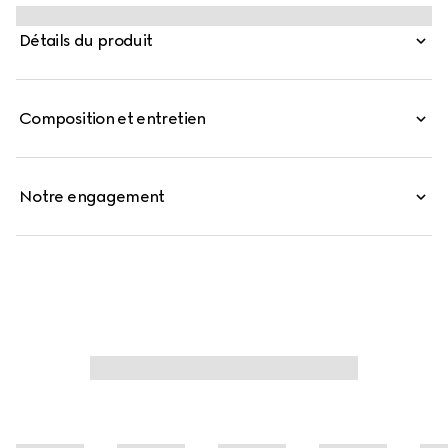
imprimé Gucci Flora intégral avec une bordure ton sur
ton.
Détails du produit
Composition et entretien
Notre engagement