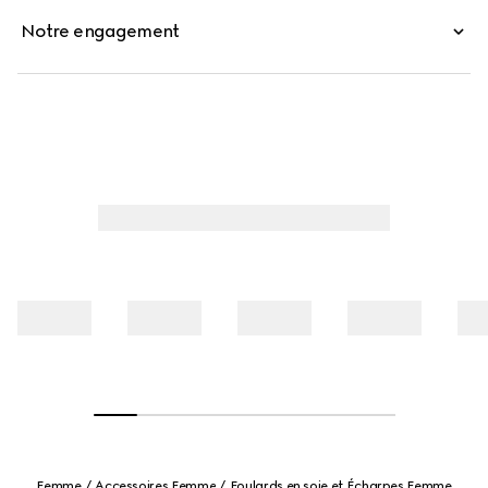
Notre engagement
Femme
Accessoires Femme
Foulards en soie et Écharpes Femme