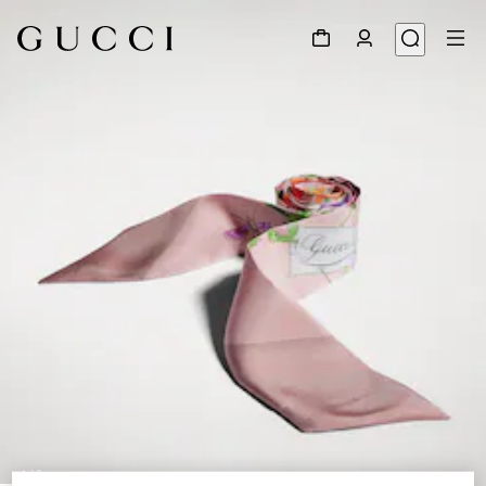
1
/
3