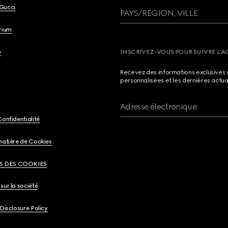
Gucci
PAYS/RÉGION, VILLE
brium
e
INSCRIVEZ-VOUS POUR SUIVRE L’A
Recevez des informations exclusives 
personnalisées et les dernières actua
Adresse électronique
Confidentialité
matière de Cookies
S DES COOKIES
sur la société
 Disclosure Policy