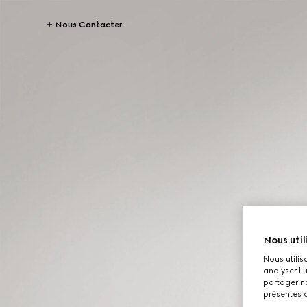
Nous Contacter
Nous util
Nous utilis
analyser l'
partager no
présentes c