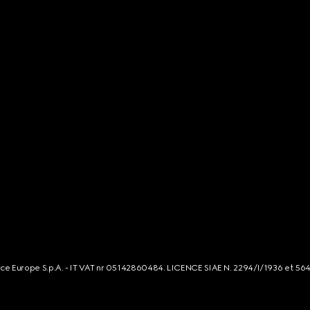
rce Europe S.p.A. - IT VAT nr 05142860484. LICENCE SIAE N. 2294/I/1936 et 56