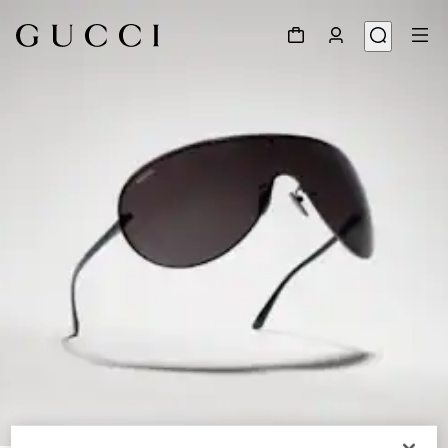
1
/
7