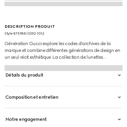
DESCRIPTION PRODUIT
Style ‎875988 I3330 1012
Génération Gucci explore les codes d'archives de la
marque et combine différentes générations de design en
un seul récit esthétique. La collection de lunettes
comprend des styles audacieux inspirés des années 1990,
réinterprétés dans une palette de couleurs dynamique.
Détails du produit
Ces lunettes de soleil à monture masque se caractérisent
par un détail du logo Gucci sur les branches.
Composition et entretien
Notre engagement