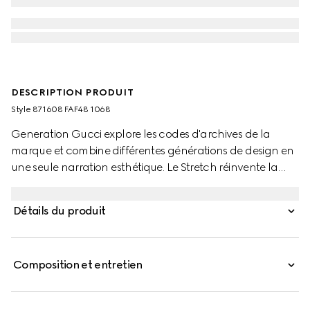
DESCRIPTION PRODUIT
Style ‎871608 FAF48 1068
Generation Gucci explore les codes d'archives de la
marque et combine différentes générations de design en
une seule narration esthétique. Le Stretch réinvente la
sneaker signature de la Maison dans une silhouette
légère, douce et flexible. Confectionné en toile GG, ce
Détails du produit
style est complété par une semelle en caoutchouc ton
sur ton.
Composition et entretien