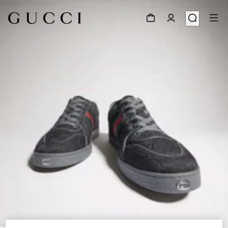
1
/
9