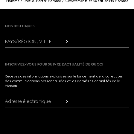
Homme
Prêt-à-Porter Homme
Survêtements et Sweat-shirts Homme
Footer
NOS BOUTIQUES
PAYS/RÉGION, VILLE
INSCRIVEZ-VOUS POUR SUIVRE L’ACTUALITÉ DE GUCCI
Recevez des informations exclusives sur le lancement de la collection,
des communications personnalisées et les dernières actualités de la
Maison.
Adresse électronique