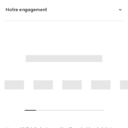
offrant une expression subtile du code de la Maison.
Notre engagement