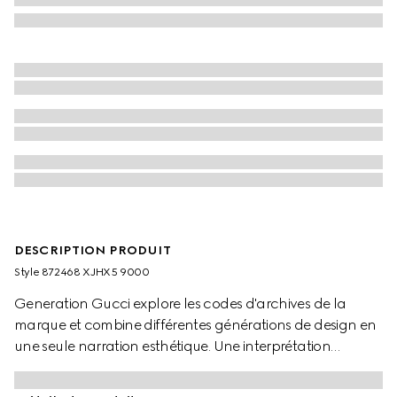
DESCRIPTION PRODUIT
Style ‎872468 XJHX5 9000
Generation Gucci explore les codes d'archives de la
marque et combine différentes générations de design en
une seule narration esthétique. Une interprétation
moderne de la bande Web embellit des vêtements prêt-
à-porter essentiels qui mettent en valeur des textures