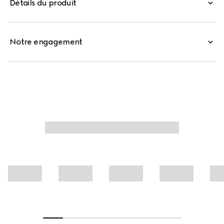
Détails du produit
raffinées et des détails contemporains. Confectionné en
piqué de jersey de coton, ce polo se distingue par un col
orné d'une finition à bande Web.
Notre engagement