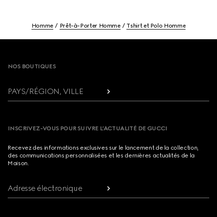
Homme
Prêt-à-Porter Homme
Tshirt et Polo Homme
Footer
NOS BOUTIQUES
PAYS/RÉGION, VILLE
INSCRIVEZ-VOUS POUR SUIVRE L’ACTUALITÉ DE GUCCI
Recevez des informations exclusives sur le lancement de la collection,
des communications personnalisées et les dernières actualités de la
Maison.
Adresse électronique