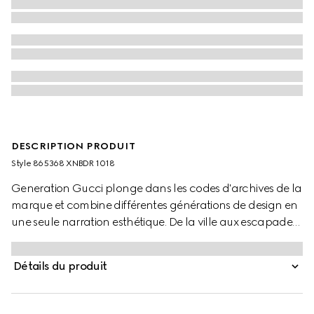
DESCRIPTION PRODUIT
Style ‎865368 XNBDR 1018
Generation Gucci plonge dans les codes d'archives de la
marque et combine différentes générations de design en
une seule narration esthétique. De la ville aux escapades
sous des climats chauds, le prêt-à-porter canalise
l'évasion urbaine à travers un prisme raffiné. Cette veste
Détails du produit
zippée en cuir grainé est agrémentée de détails en cuir
Stretch et de détails de coutures ton sur ton, et est finie
avec une tirette Gucci en relief.