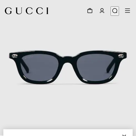
1
/
4