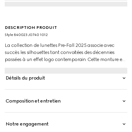
DESCRIPTION PRODUIT
Style ‎840023 J0740 1012
La collection de lunettes Pre-Fall 2025 associe avec
succès les silhouettes tant convoitées des décennies
passées à un effet logo contemporain. Cette monture en
acétate noir brillant est ornée d’un détail GG enlacés et
d’un logo Gucci gravé.
Détails du produit
Composition et entretien
Notre engagement