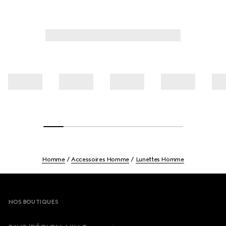
Homme
Accessoires Homme
Lunettes Homme
Footer
NOS BOUTIQUES