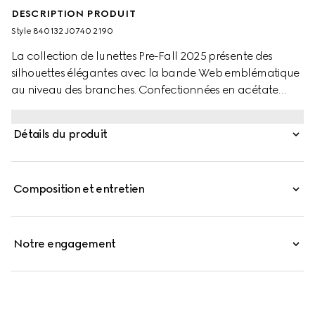
DESCRIPTION PRODUIT
Style ‎840132 J0740 2190
La collection de lunettes Pre-Fall 2025 présente des
silhouettes élégantes avec la bande Web emblématique
au niveau des branches. Confectionnées en acétate
couleur écaille de tortue marron foncé, ces lunettes de
soleil rectangulaires arborent un détail bande Web et un
Détails du produit
logo Gucci gravé sur une plaque en métal.
Composition et entretien
Notre engagement