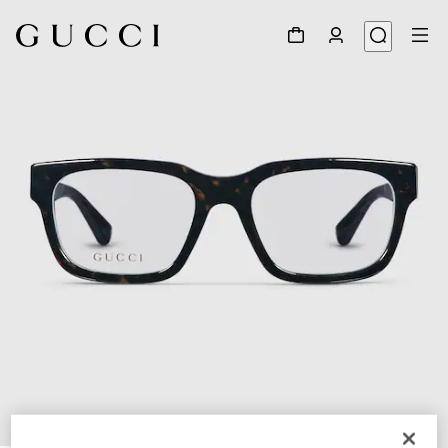
1
/
5