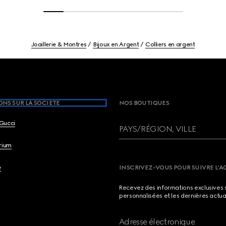
Joaillerie & Montres
Bijoux en Argent
Colliers en argent
NS SUR LA SOCIETE
NOS BOUTIQUES
Gucci
PAYS/RÉGION, VILLE
brium
e
INSCRIVEZ-VOUS POUR SUIVRE L’A
Recevez des informations exclusives 
personnalisées et les dernières actua
Adresse électronique