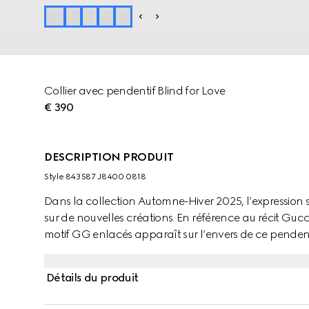
Collier avec pendentif Blind for Love
€ 390
DESCRIPTION PRODUIT
Style ‎843587 J8400 0818
Dans la collection Automne-Hiver 2025, l’expression s
sur de nouvelles créations. En référence au récit Gucci
motif GG enlacés apparaît sur l’envers de ce penden
Maison. Ce collier peut être porté des deux côtés pour 
Détails du produit