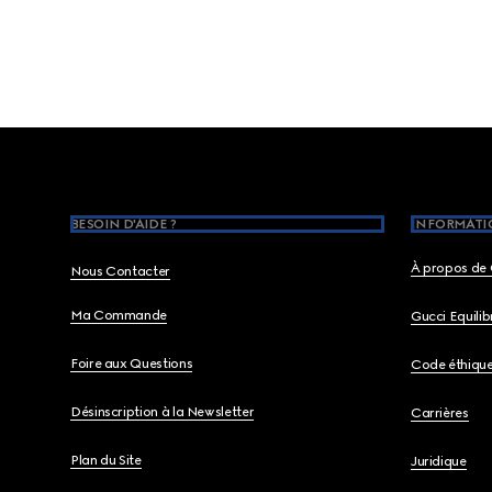
Footer
BESOIN D'AIDE ?
INFORMATIO
À propos de 
Nous Contacter
Ma Commande
Gucci Equili
Foire aux Questions
Code éthiqu
Désinscription à la Newsletter
Carrières
Plan du Site
Juridique