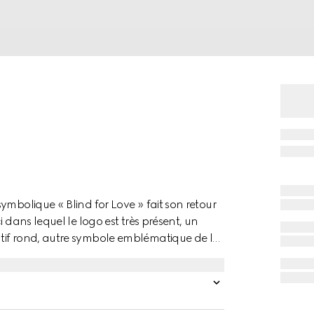
ymbolique « Blind for Love » fait son retour
 dans lequel le logo est très présent, un
tif rond, autre symbole emblématique de la
révéler la gravure choisie.