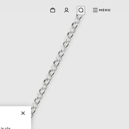
MENU
le site,