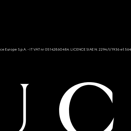
rce Europe S.p.A. - IT VAT nr 05142860484. LICENCE SIAE N. 2294/I/1936 et 56