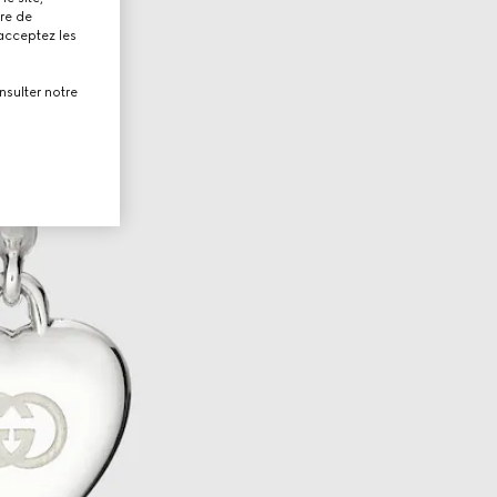
tre de
 acceptez les
nsulter notre