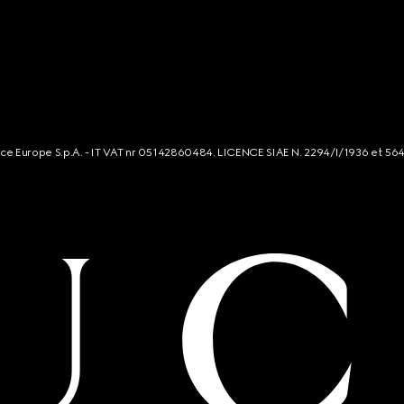
rce Europe S.p.A. - IT VAT nr 05142860484. LICENCE SIAE N. 2294/I/1936 et 56