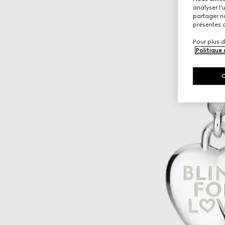
analyser l'
partager no
présentes c
Pour plus d
Politique