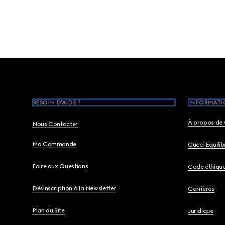
Footer
BESOIN D'AIDE ?
INFORMATIO
À propos de 
Nous Contacter
Ma Commande
Gucci Equili
Foire aux Questions
Code éthiqu
Désinscription à la Newsletter
Carrières
Plan du Site
Juridique