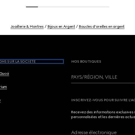
Joaillerie & Montres
Bijoux en Argent
Boucles d'oreilles en argent
NS SUR LA SOCIETE
NOS BOUTIQUES
Gucci
PAYS/RÉGION, VILLE
brium
e
INSCRIVEZ-VOUS POUR SUIVRE L’A
Recevez des informations exclusives 
personnalisées et les dernières actua
Adresse électronique