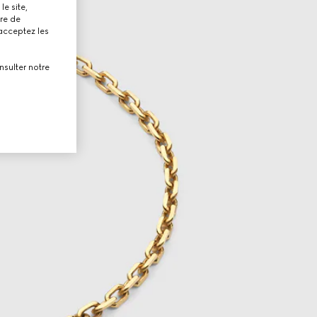
le site,
tre de
 acceptez les
nsulter notre