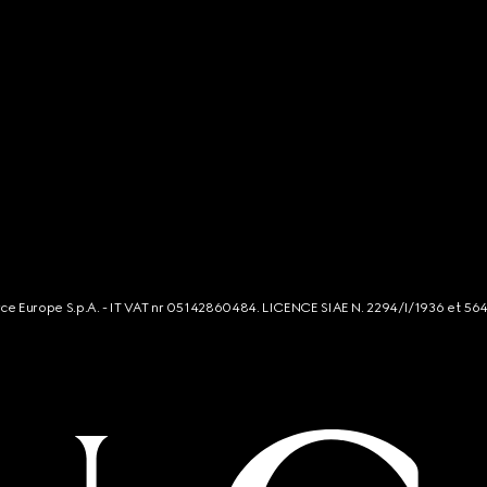
rce Europe S.p.A. - IT VAT nr 05142860484. LICENCE SIAE N. 2294/I/1936 et 56