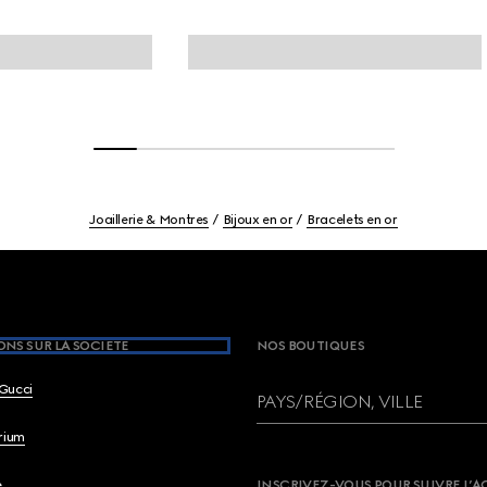
Joaillerie & Montres
Bijoux en or
Bracelets en or
NS SUR LA SOCIETE
NOS BOUTIQUES
Gucci
PAYS/RÉGION, VILLE
brium
e
INSCRIVEZ-VOUS POUR SUIVRE L’A