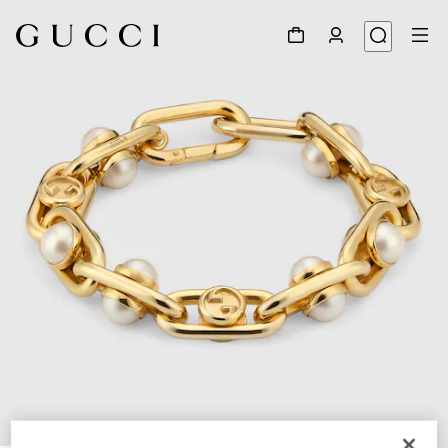
1
/
3