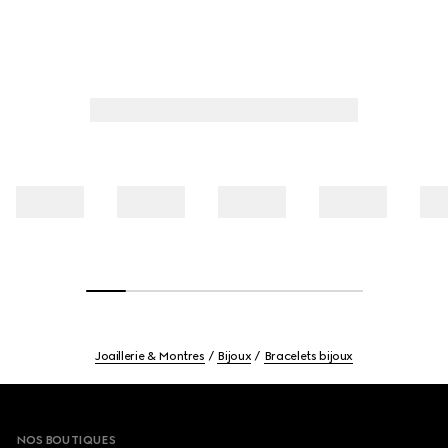
Joaillerie & Montres
Bijoux
Bracelets bijoux
Footer
NOS BOUTIQUES