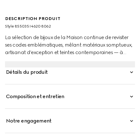
DESCRIPTION PRODUIT
Style ‎855035 I4620 8062
La sélection de bijoux de la Maison continue de revisiter
ses codes emblématiques, mêlant matériaux somptueux,
artisanat d’exception et teintes contemporaines — à
l’image de ce bracelet à détail GG enlacés avec perles
mobiles.
Détails du produit
Composition et entretien
Notre engagement