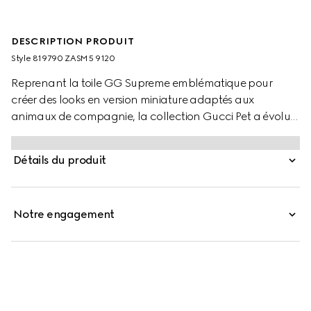
DESCRIPTION PRODUIT
Style ‎819790 ZASM5 9120
Reprenant la toile GG Supreme emblématique pour
créer des looks en version miniature adaptés aux
animaux de compagnie, la collection Gucci Pet a évolué
afin d’inclure un lit transportable et des manteaux
réversibles pour animaux. Cette version est déclinée en
Détails du produit
beige et bleu avec une breloque détail GG enlacés et des
boutons-pression ornés du logo Gucci.
Notre engagement