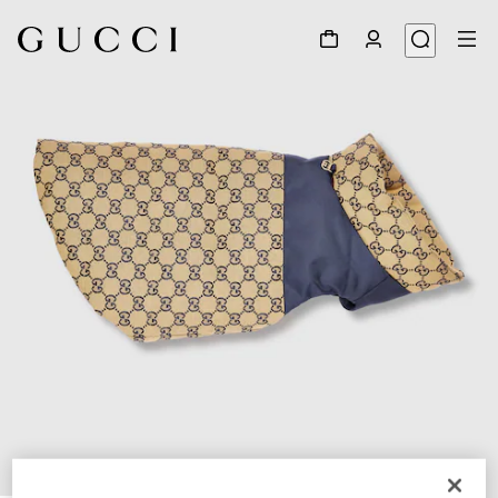
1
/
7