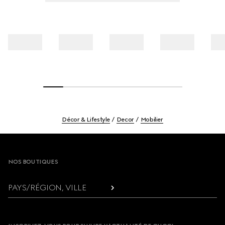
Décor & Lifestyle
Decor
Mobilier
Footer
NOS BOUTIQUES
PAYS/RÉGION, VILLE