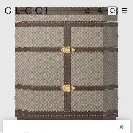
1
/
13