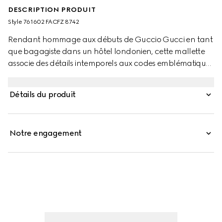
DESCRIPTION PRODUIT
Style ‎761602 FACFZ 8742
Rendant hommage aux débuts de Guccio Gucci en tant
que bagagiste dans un hôtel londonien, cette mallette
associe des détails intemporels aux codes emblématiques
de la Maison. Le modèle s’habille entièrement d’une toile
GG Supreme et est doté de plusieurs tiroirs. Un double
Détails du produit
cadenas avec une clé révèle un miroir pliable sur la
partie supérieure. Chaque tiroir peut être personnalisé
pour accueillir des bijoux et des montres, selon les besoins
Notre engagement
du client. Le modèle est rehaussé de quatre roues
rétractables.