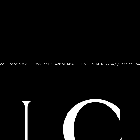
rce Europe S.p.A. - IT VAT nr 05142860484. LICENCE SIAE N. 2294/I/1936 et 56