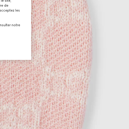
le site,
tre de
 acceptez les
nsulter notre