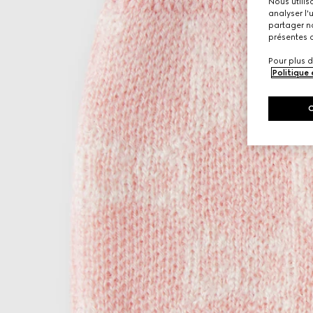
Nous utilis
analyser l'
partager no
présentes c
Pour plus d
Politique