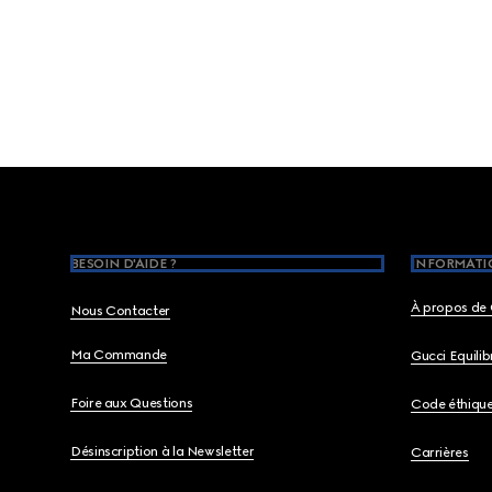
Footer
BESOIN D'AIDE ?
INFORMATIO
À propos de 
Nous Contacter
Ma Commande
Gucci Equili
Foire aux Questions
Code éthiqu
Désinscription à la Newsletter
Carrières