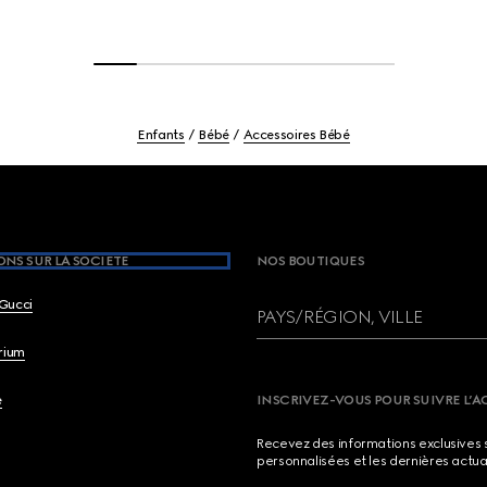
Enfants
Bébé
Accessoires Bébé
NS SUR LA SOCIETE
NOS BOUTIQUES
Gucci
PAYS/RÉGION, VILLE
brium
e
INSCRIVEZ-VOUS POUR SUIVRE L’A
Recevez des informations exclusives 
personnalisées et les dernières actua