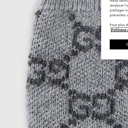
Nous utilis
analyser l'
partager no
présentes c
Pour plus d
Politique