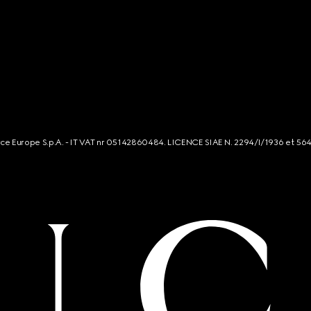
rce Europe S.p.A. - IT VAT nr 05142860484. LICENCE SIAE N. 2294/I/1936 et 56