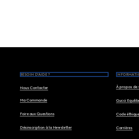
Footer
BESOIN D'AIDE ?
INFORMATIO
À propos de 
Nous Contacter
Ma Commande
Gucci Equili
Foire aux Questions
Code éthiqu
Désinscription à la Newsletter
Carrières