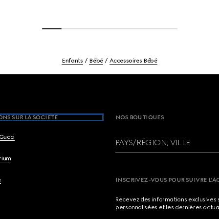
Enfants
Bébé
Accessoires Bébé
NS SUR LA SOCIETE
NOS BOUTIQUES
Gucci
PAYS/RÉGION, VILLE
brium
e
INSCRIVEZ-VOUS POUR SUIVRE L’A
Recevez des informations exclusives 
personnalisées et les dernières actua