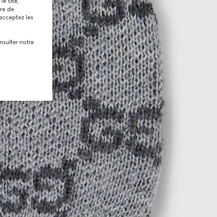
le site,
tre de
 acceptez les
nsulter notre