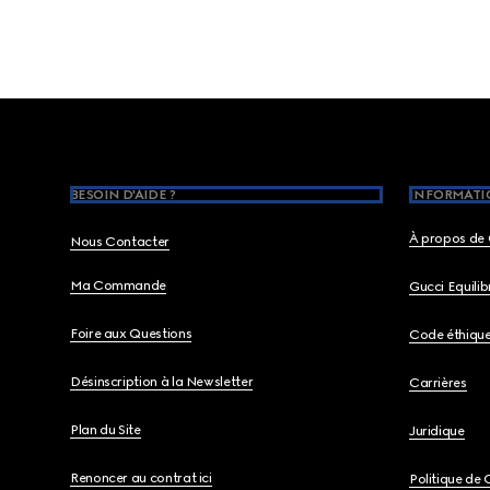
Footer
BESOIN D'AIDE ?
INFORMATIO
À propos de 
Nous Contacter
Ma Commande
Gucci Equili
Foire aux Questions
Code éthiqu
Désinscription à la Newsletter
Carrières
Plan du Site
Juridique
Renoncer au contrat ici
Politique de 