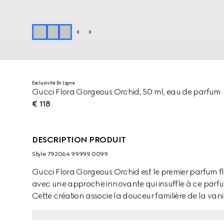
Exclusivité En Ligne
Gucci Flora Gorgeous Orchid, 50 ml, eau de parfum
€ 118
DESCRIPTION PRODUIT
Style ‎792064 99999 0099
Gucci Flora Gorgeous Orchid est le premier parfum 
avec une approche innovante qui insuffle à ce parfum
Cette création associe la douceur familière de la vani
Cette fusion non conventionnelle met encore plus en 
vanille, élevant sa richesse gourmande vers de no