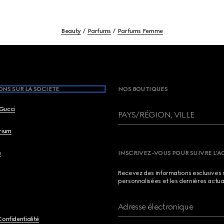
Beauty
Parfums
Parfums Femme
NS SUR LA SOCIETE
NOS BOUTIQUES
Gucci
PAYS/RÉGION, VILLE
brium
e
INSCRIVEZ-VOUS POUR SUIVRE L’A
Recevez des informations exclusives 
personnalisées et les dernières actua
Adresse électronique
Confidentialité