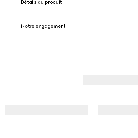
Détails du produit
de notes, la texture florale crémeuse qui émerge du 
éclatante.
Notre engagement