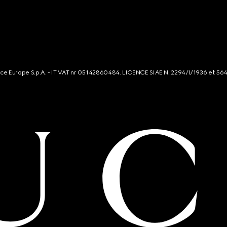
rce Europe S.p.A. - IT VAT nr 05142860484. LICENCE SIAE N. 2294/I/1936 et 56