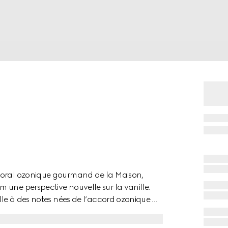
floral ozonique gourmand de la Maison,
 une perspective nouvelle sur la vanille.
lle à des notes nées de l’accord ozonique.
valeur la sensualité lumineuse de l’orchidée
uveaux sommets. Grâce à son mélange unique