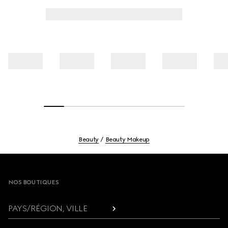
Beauty
Beauty Makeup
Footer
NOS BOUTIQUES
PAYS/RÉGION, VILLE