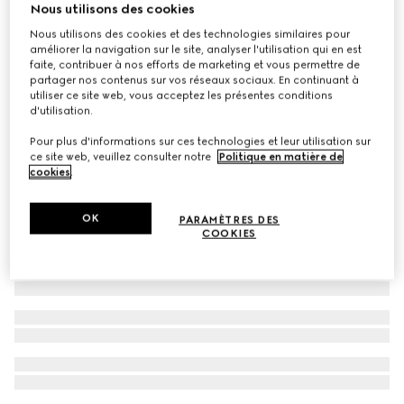
Nous utilisons des cookies
Nouveautés
Palette pour les yeux Flora en édition limitée, 01 Sunset
Nous utilisons des cookies et des technologies similaires pour
améliorer la navigation sur le site, analyser l'utilisation qui en est
Orchid
faite, contribuer à nos efforts de marketing et vous permettre de
€ 75
partager nos contenus sur vos réseaux sociaux. En continuant à
utiliser ce site web, vous acceptez les présentes conditions
d'utilisation.
Pour plus d'informations sur ces technologies et leur utilisation sur
ce site web, veuillez consulter notre
Politique en matière de
cookies
.
OK
PARAMÈTRES DES
COOKIES