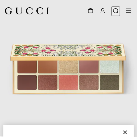
1
/
7