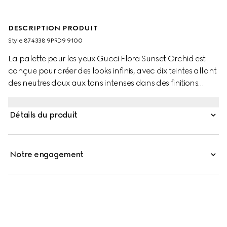
DESCRIPTION PRODUIT
Style ‎874338 9PRD9 9100
La palette pour les yeux Gucci Flora Sunset Orchid est
conçue pour créer des looks infinis, avec dix teintes allant
des neutres doux aux tons intenses dans des finitions
mates, satinées et chatoyantes. Chaque formule offre
une couleur riche et longue tenue. Les teintes mates
Détails du produit
offrent une texture onctueuse et modulable, les teintes
satinées procurent une radiance soyeuse, et les teintes
chatoyantes ajoutent des accents lumineux avec une
Notre engagement
sensation crémeuse. La palette est logée dans un étui
exclusif orné du motif Flora et d'une élégante finition
dorée.