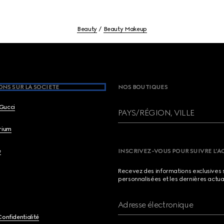
Beauty
Beauty Makeup
NS SUR LA SOCIETE
NOS BOUTIQUES
Gucci
PAYS/RÉGION, VILLE
brium
e
INSCRIVEZ-VOUS POUR SUIVRE L’A
Recevez des informations exclusives 
personnalisées et les dernières actua
Adresse électronique
Confidentialité