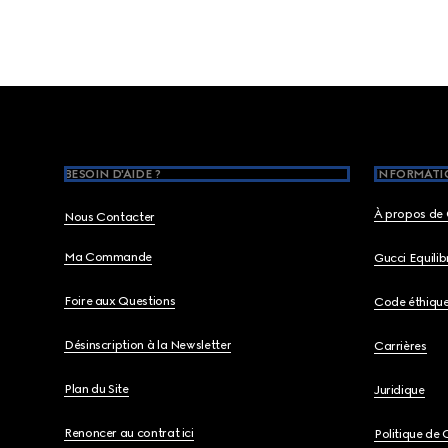
Footer
BESOIN D'AIDE ?
INFORMATIO
À propos de 
Nous Contacter
Ma Commande
Gucci Equili
Foire aux Questions
Code éthiqu
Désinscription à la Newsletter
Carrières
Plan du Site
Juridique
Renoncer au contrat ici
Politique de 