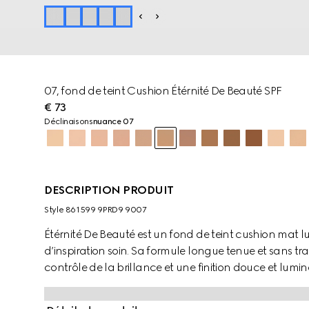
07, fond de teint Cushion Étérnité De Beauté SPF
€ 73
Déclinaisons
nuance 07
DESCRIPTION PRODUIT
Style ‎861599 9PRD9 9007
Étérnité De Beauté est un fond de teint cushion mat lu
d’inspiration soin. Sa formule longue tenue et sans tr
contrôle de la brillance et une finition douce et lumi
alternative mate parfaite au Cushion De Beauté ultr
instantanément lissée et matifiée, avec une couvrance 