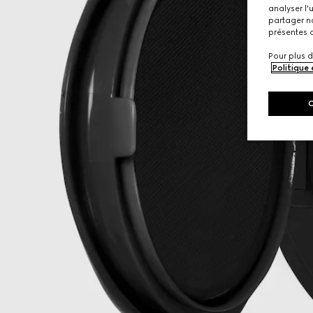
analyser l'
partager no
présentes c
Pour plus d
Politique