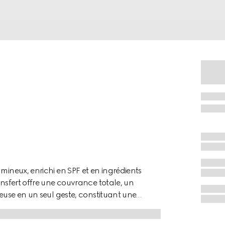
mineux, enrichi en SPF et en ingrédients
ansfert offre une couvrance totale, un
neuse en un seul geste, constituant une
a‑hydratant au fini glowy. La peau apparaît
résistante à la chaleur, à l’humidité, à la