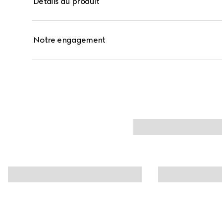
Détails du produit
transpiration et à l’eau. Présenté dans un écrin noir or
Gucci.
Notre engagement