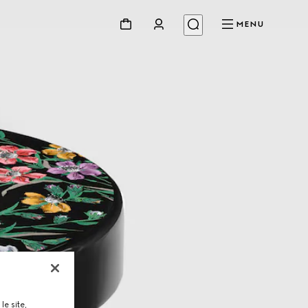
MENU
le site,