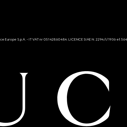
rce Europe S.p.A. - IT VAT nr 05142860484. LICENCE SIAE N. 2294/I/1936 et 56