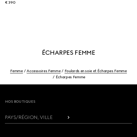
€ 390
ÉCHARPES FEMME
Femme
Accessoires Femme
Foulards en soie et Écharpes Femme
Écharpes Femme
Footer
NOS BOUTIQUES
PAYS/RÉGION, VILLE