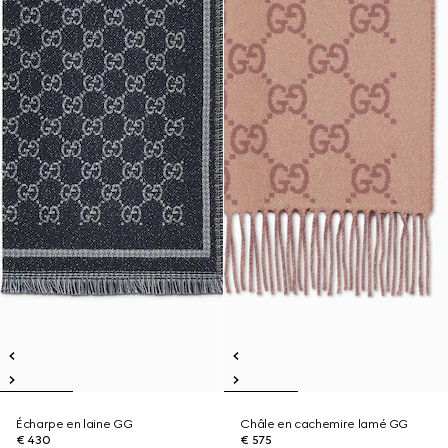
Écharpe en laine GG
Châle en cachemire lamé GG
€ 430
€ 575