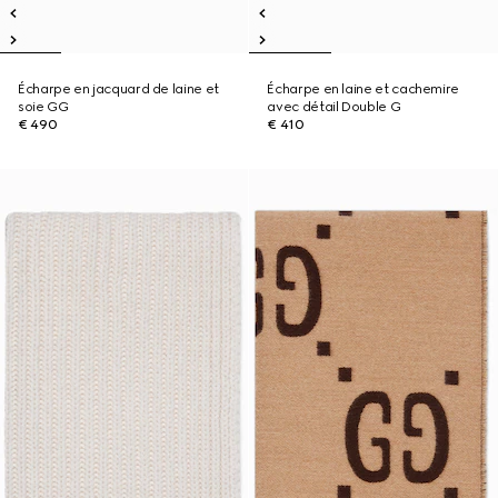
Écharpe en jacquard de laine et
Écharpe en laine et cachemire
soie GG
avec détail Double G
€ 490
€ 410