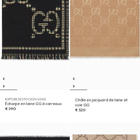
RUPTURE DE STOCK EN LIGNE
Châle en jacquard de laine et
Écharpe en laine GG à carreaux
soie GG
€ 390
€ 520