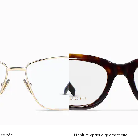
 carrée
Monture optique géométrique