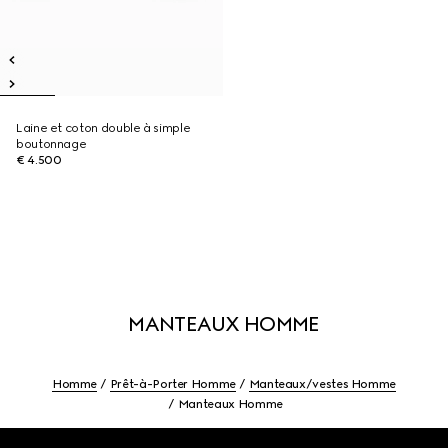
Laine et coton double à simple
boutonnage
€ 4.500
MANTEAUX HOMME
Homme
Prêt-à-Porter Homme
Manteaux/vestes Homme
Manteaux Homme
Footer