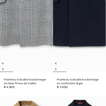
Manteau à double boutonnage
Manteau à double boutonnage
en laine Prince de Galles
en cachemire léger
€ 4.500
€ 7.000