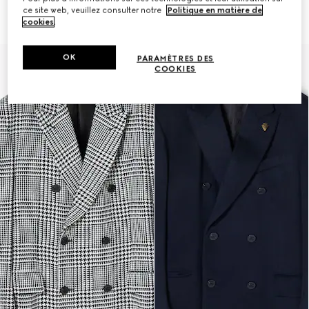
coton
€ 3.100
ce site web, veuillez consulter notre
Politique en matière de
€ 2.700
cookies
.
OK
PARAMÈTRES DES
Runway
Runway
COOKIES