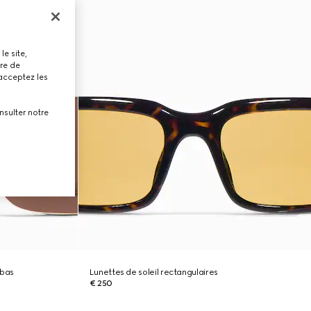
le site,
tre de
 acceptez les
nsulter notre
 bas
Lunettes de soleil rectangulaires
€ 250