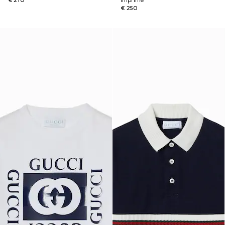
€ 210
imprimé
€ 250