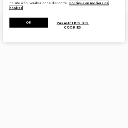
€ 450
€ 470
ce site web, veuillez consulter notre
Politique en matière de
cookies
.
OK
PARAMÈTRES DES
COOKIES