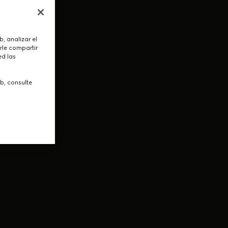
, analizar el
rle compartir
ed las
b, consulte