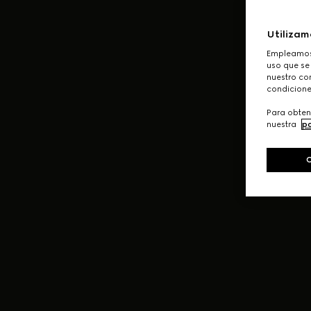
Utilizam
Empleamos 
uso que se
nuestro con
condicione
Para obten
nuestra
po