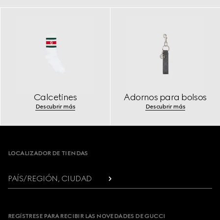
Calcetines
Adornos para bolsos
Descubrir más
Descubrir más
Footer
LOCALIZADOR DE TIENDAS
PAÍS/REGIÓN, CIUDAD
REGÍSTRESE PARA RECIBIR LAS NOVEDADES DE GUCCI