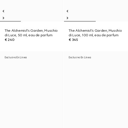
The Alchemist's Garden, Muschio
The Alchemist's Garden, Muschio
di Luce, 50 ml, eau de parfum
di Luce, 100 ml, eau de parfum
€ 240
€ 345
Exclusivo En Línea
Exclusivo En Línea