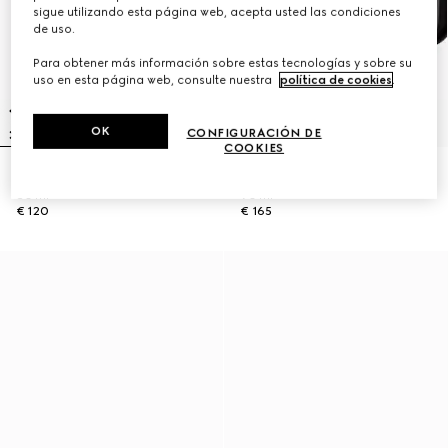
sigue utilizando esta página web, acepta usted las condiciones
de uso.
Para obtener más información sobre estas tecnologías y sobre su
uso en esta página web, consulte nuestra
política de cookies
.
OK
CONFIGURACIÓN DE
COOKIES
Gucci Guilty Parfum Pour Homme,
Gucci Guilty Parfum Pour Homme,
50 ml
90 ml
€ 120
€ 165