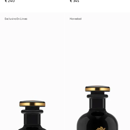
€ 240
€ 345
Exclusivo En Línea
Novedad