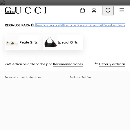
Regalos
REGALOS PARA ÉL
Regalos para ella
Regalos Personalizados
Regalos de perfu
Petite Gifts
Special Gifts
240 Artículos
ordenados por
Recomendaciones
Filtrar y ordenar
Personalizar con las iniciales
Exclusivo En Línea