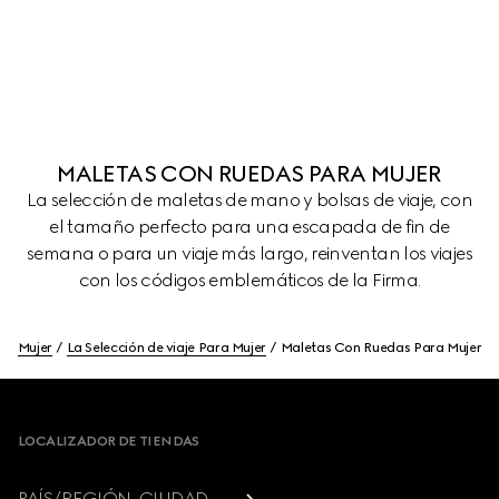
MALETAS CON RUEDAS PARA MUJER
La selección de maletas de mano y bolsas de viaje, con
el tamaño perfecto para una escapada de fin de
semana o para un viaje más largo, reinventan los viajes
con los códigos emblemáticos de la Firma.
Mujer
La Selección de viaje Para Mujer
Maletas Con Ruedas Para Mujer
Footer
LOCALIZADOR DE TIENDAS
PAÍS/REGIÓN, CIUDAD