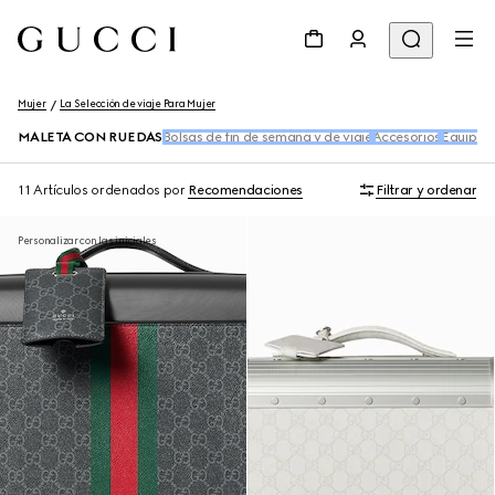
Mujer
La Selección de viaje Para Mujer
MALETA CON RUEDAS
Bolsas de fin de semana y de viaje
Accesorios
Equipaje
11 Artículos
ordenados por
Recomendaciones
Filtrar y ordenar
Personalizar con las iniciales