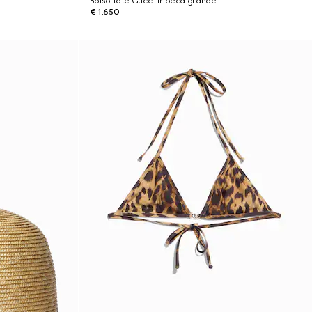
Bolso tote Gucci Tribeca grande
€ 1.650