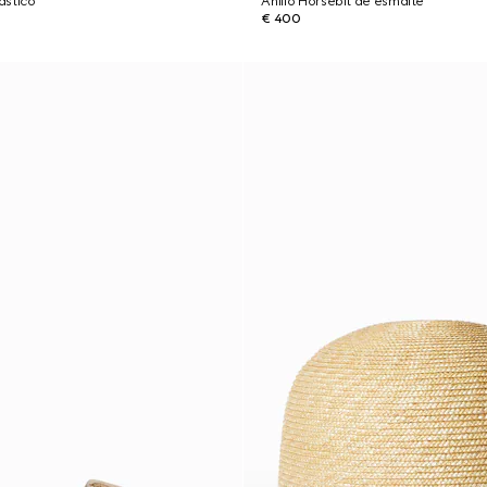
lástico
Anillo Horsebit de esmalte
€ 400