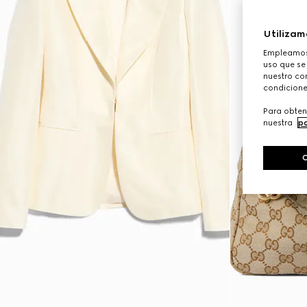
Utilizam
Empleamos 
uso que se
nuestro con
condicione
Para obten
nuestra
po