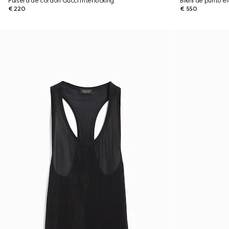
Pulsera de cordón Gucci Interlocking
Bikini de punto e
€ 220
€ 550