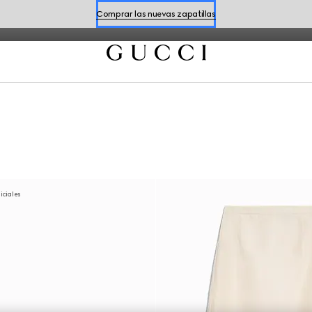
n el motivo Flora, perfecto para la temporada.
Comprar las nuevas zapatillas
Reserve una cita
Comprar las nuevas zapatillas
niciales