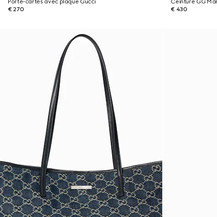
Porte-cartes avec plaque Gucci
Ceinture GG Ma
€ 270
€ 430