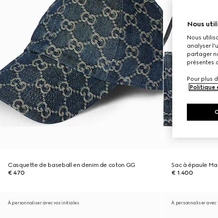
Nous util
Nous utilis
analyser l'
partager no
présentes c
Pour plus d
Politique
Casquette de baseball en denim de coton GG
Sac à épaule Ma
€ 470
€ 1.400
À personnaliser avec vos initiales
À personnaliser avec v