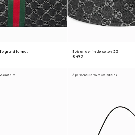
lio grand format
Bob en denim de coton GG
€ 490
os initiales
À personnaliser avec vos initiales