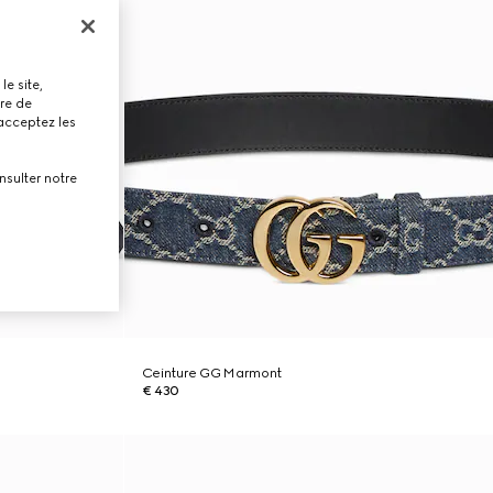
le site,
tre de
 acceptez les
nsulter notre
Ceinture GG Marmont
€ 430