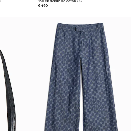
e
Bob en denim de coton GG
€ 490