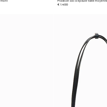
rmont
Madison sac à épaule taille moyenn
€ 1.400