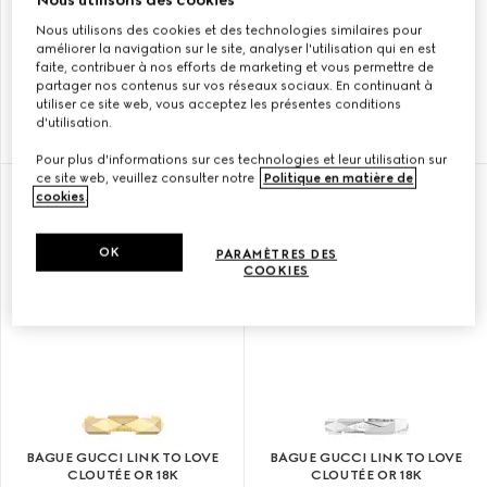
Nous utilisons des cookies
Nous utilisons des cookies et des technologies similaires pour
améliorer la navigation sur le site, analyser l'utilisation qui en est
BAGUE GUCCI LINK TO LOVE
BAGUE GUCCI LINK TO LOVE
faite, contribuer à nos efforts de marketing et vous permettre de
MIROIR OR 18K
CLOUTÉE OR 18K
partager nos contenus sur vos réseaux sociaux. En continuant à
utiliser ce site web, vous acceptez les présentes conditions
d'utilisation.
€ 1.100
€ 1.700
Pour plus d'informations sur ces technologies et leur utilisation sur
ce site web, veuillez consulter notre
Politique en matière de
cookies
.
OK
PARAMÈTRES DES
COOKIES
BAGUE GUCCI LINK TO LOVE
BAGUE GUCCI LINK TO LOVE
CLOUTÉE OR 18K
CLOUTÉE OR 18K