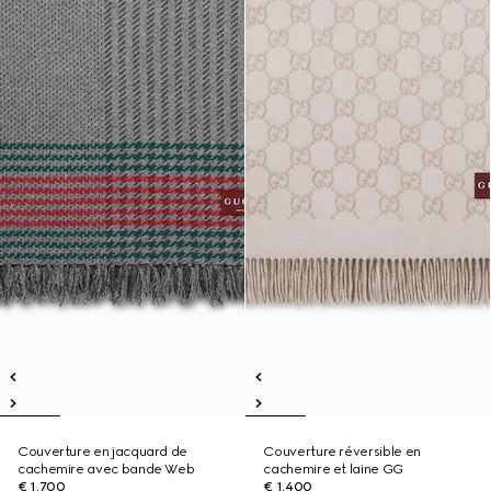
Couverture en jacquard de
Couverture réversible en
cachemire avec bande Web
cachemire et laine GG
€ 1.700
€ 1.400