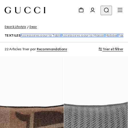
Décor & Lifestyle
Decor
TEXTILES
Accessoires pour la Table
Accessoires pour la Maison
Mobilier
Papier
22 Articles
Trier par
Recommandations
Trier et filtrer