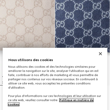
Nous utilisons des cookies
Nous utilisons des cookies et des technologies similaires pour
améliorer la navigation sur le site, analyser l'utilisation qui en est
faite, contribuer à nos efforts de marketing et vous permettre de
partager nos contenus sur vos réseaux sociaux. En continuant à
utiliser ce site web, vous acceptez les présentes conditions
d'utilisation.
Coussin en jacquard de
Coussin en jacquard de
Pour plus d'informations sur ces technologies et leur utilisation sur
cachemire et laine GG
cachemire et laine GG
ce site web, veuillez consulter notre
Politique en matière de
€ 740
€ 740
cookies
.