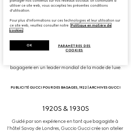
partager nos contenus sur vos réseaux sociaux. En continuant à
utiliser ce site web, vous acceptez les présentes conditions
LA CHRONOLOGIE DE 
d'utilisation.
GUCCI
Pour plus d'informations sur ces technologies et leur utilisation sur
ce site web, veuillez consulter notre
Politique en matière de
cookies
.
L’histoire de la Maison, qui s’étend sur plus d’un siècle, 
met en évidence une vision en constante évolution. 
OK
Chaque décennie est marquée par une succession de 
PARAMÈTRES DES
COOKIES
jalons historiques qui caractérisent l’évolution de la 
marque, se métamorphosant d’un petit atelier de 
bagagerie en un leader mondial de la mode de luxe.
PUBLICITÉ GUCCI POUR DES BAGAGES, 1922 | ARCHIVES GUCCI
1920S & 1930S
Guidé par son expérience en tant que bagagiste à 
l’hôtel Savoy de Londres, Guccio Gucci crée son atelier 