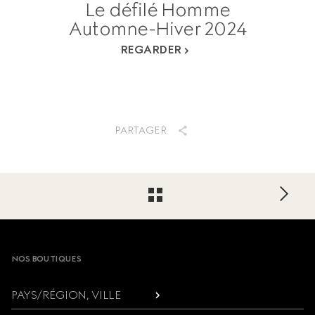
Le défilé Homme
Automne-Hiver 2024
REGARDER
PARTAGER
Footer
NOS BOUTIQUES
PAYS/RÉGION, VILLE