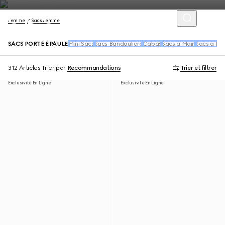
Femme
Sacs Femme
SACS PORTÉ ÉPAULE
Mini Sacs
Sacs Bandoulière
Cabas
Sacs à Main
Sacs à Dos
312 Articles
Trier par
Recommandations
Trier et filtrer
Exclusivité En Ligne
Exclusivité En Ligne