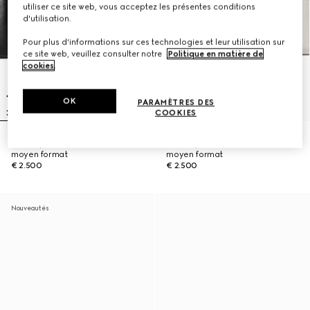
utiliser ce site web, vous acceptez les présentes conditions
d'utilisation.
Pour plus d'informations sur ces technologies et leur utilisation sur
ce site web, veuillez consulter notre
Politique en matière de
cookies
.
OK
PARAMÈTRES DES
COOKIES
Sac à épaule Jetset GG Marmont
Sac à épaule Jetset GG Marmont
moyen format
moyen format
€ 2.500
€ 2.500
Nouveautés