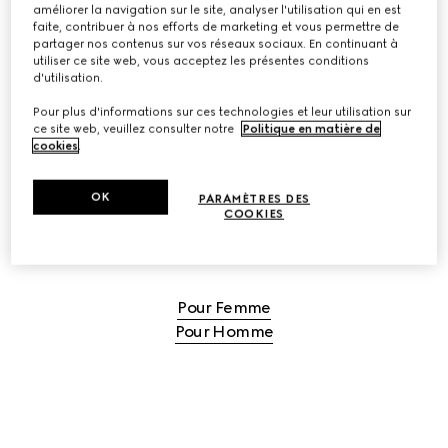
améliorer la navigation sur le site, analyser l'utilisation qui en est
faite, contribuer à nos efforts de marketing et vous permettre de
DÉCOUVRIR LES SACS DE VOYAGE POUR FEMME
partager nos contenus sur vos réseaux sociaux. En continuant à
utiliser ce site web, vous acceptez les présentes conditions
d'utilisation.
DÉCOUVRIR LES SACS DE VOYAGE POUR HOMME
Pour plus d'informations sur ces technologies et leur utilisation sur
ce site web, veuillez consulter notre
Politique en matière de
cookies
.
OK
PARAMÈTRES DES
COOKIES
SACS WEEKEND ET SACS DE VOYAGE
Pour Femme
Pour Homme