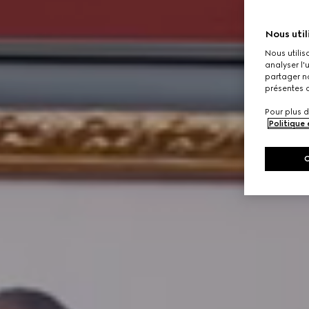
Nous util
Nous utilis
analyser l'
partager no
présentes c
Pour plus d
Politique