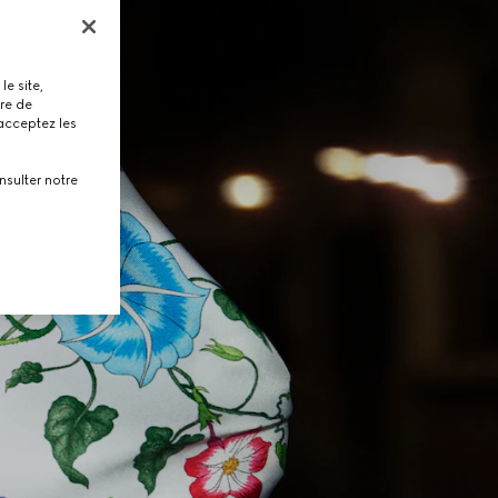
le site,
tre de
 acceptez les
nsulter notre