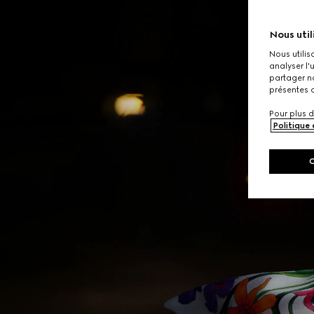
Nous util
Nous utilis
analyser l'
partager no
présentes c
Pour plus d
Politique