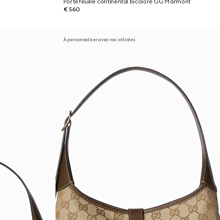
Portefeuille continental bicolore GG Marmont
€ 560
À personnaliser avec vos initiales