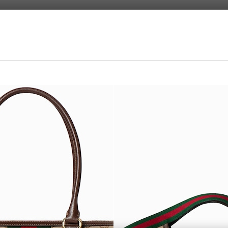
os initiales
À personnaliser avec vos initiales