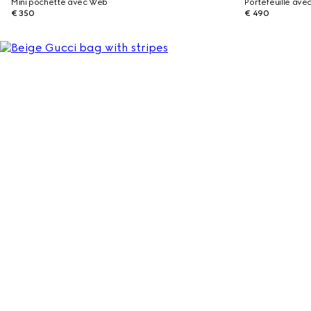
Mini pochette avec Web
Portefeuille ave
€ 350
€ 490