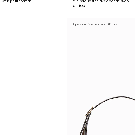
c Web petit format
Mini sac Boston avec bande Web
€ 1.100
À personnaliser avec vos initiales