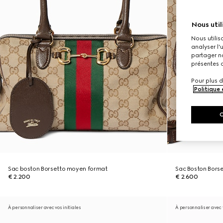
Nous util
Nous utilis
analyser l'
partager no
présentes c
Pour plus d
Politique
Sac boston Borsetto moyen format
Sac Boston Bors
€ 2.200
€ 2.600
À personnaliser avec vos initiales
À personnaliser avec v