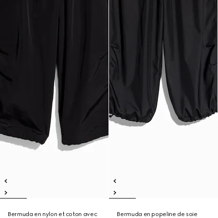
Bermuda en nylon et coton avec
Bermuda en popeline de soie