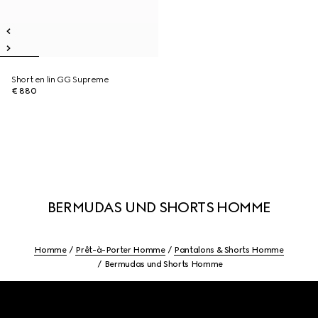
Short en lin GG Supreme
€ 880
BERMUDAS UND SHORTS HOMME
Homme
Prêt-à-Porter Homme
Pantalons & Shorts Homme
Bermudas und Shorts Homme
Footer