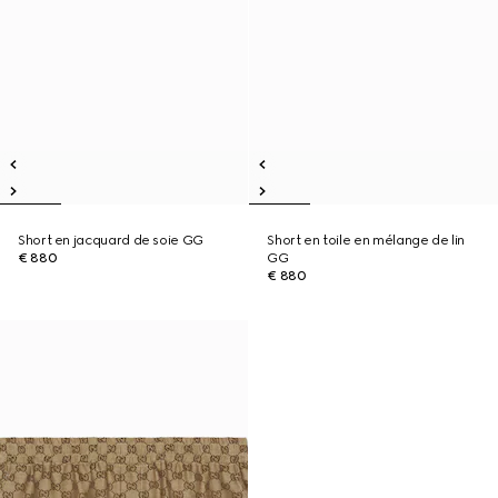
Short en jacquard de soie GG
Short en toile en mélange de lin
€ 880
GG
€ 880