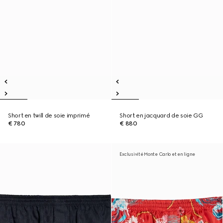
Short en twill de soie imprimé
Short en jacquard de soie GG
€ 780
€ 880
Exclusivité Monte Carlo et en ligne