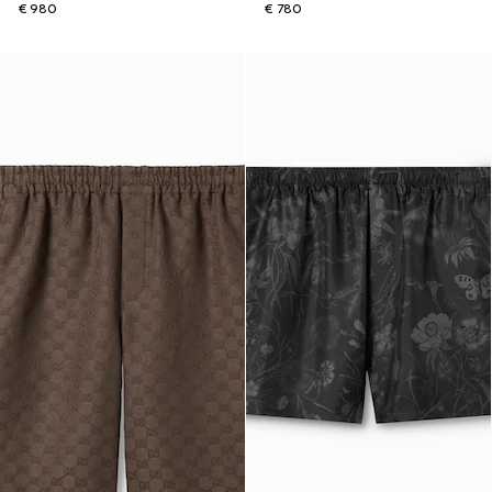
€ 980
€ 780