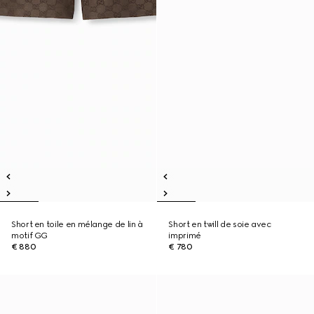
Short en toile en mélange de lin à
Short en twill de soie avec
motif GG
imprimé
€ 880
€ 780