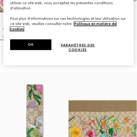
utiliser ce site web, vous acceptez les présentes conditions
d'utilisation.
Pour plus d'informations sur ces technologies et leur utilisation sur
ce site web, veuillez consulter notre
Politique en matière de
cookies
.
OK
PARAMÈTRES DES
Sac à épaule Gossip petit format
Chapeau en twill Panama avec
COOKIES
£840
ruban en soie
£785