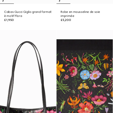
Cabas Gucci Giglio grand format
Robe en mousseline de soie
è motif Flora
imprimée
£1,950
£5,200