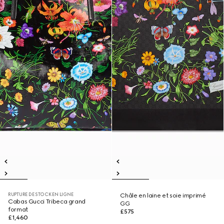
RUPTURE DE STOCK EN LIGNE
Châle en laine et soie imprimé
Cabas Gucci Tribeca grand
GG
format
£575
£1,460