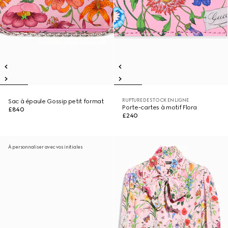
RUPTURE DE STOCK EN LIGNE
Sac à épaule Gossip petit format
Porte-cartes à motif Flora
£840
£240
À personnaliser avec vos initiales