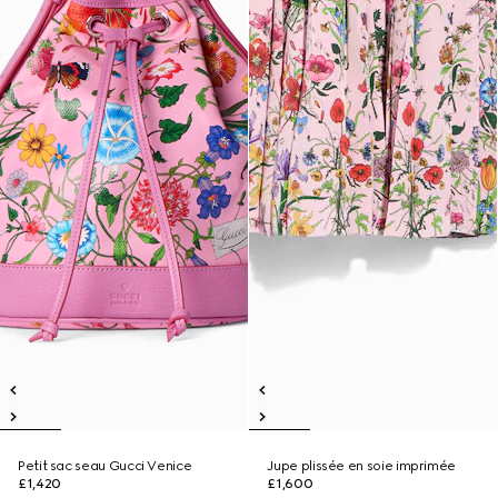
Petit sac seau Gucci Venice
Jupe plissée en soie imprimée
£1,420
£1,600