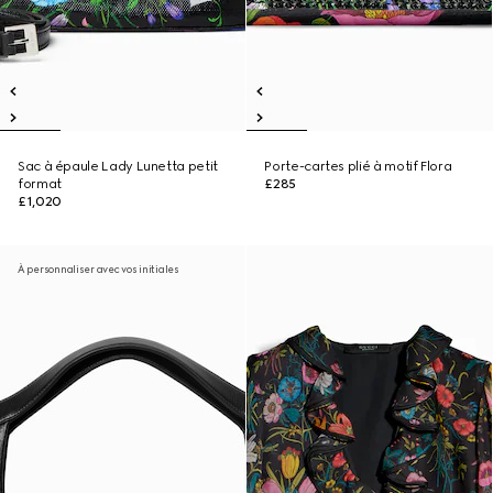
Sac à épaule Lady Lunetta petit
Porte-cartes plié à motif Flora
format
£285
£1,020
À personnaliser avec vos initiales