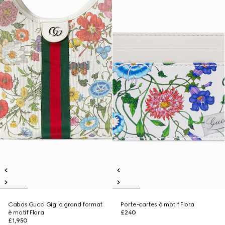
Cabas Gucci Giglio grand format
Porte-cartes à motif Flora
è motif Flora
£240
£1,950