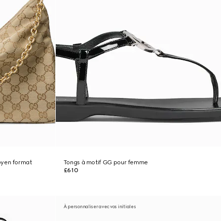
oyen format
Tongs à motif GG pour femme
£610
À personnaliser avec vos initiales