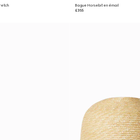
tretch
Bague Horsebit en émail
£355