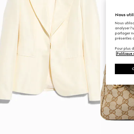
Nous util
Nous utilis
analyser l'
partager no
présentes c
Pour plus d
Politique