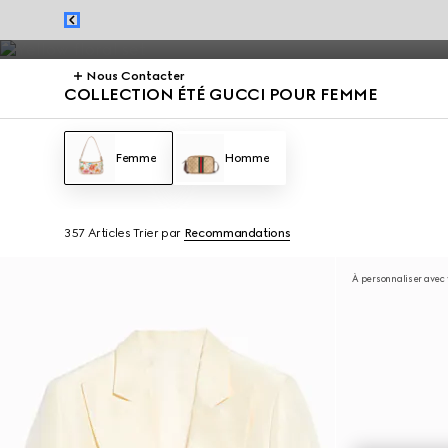
Robes et sacs d’été, de Jackie 1961 à Gucci Giglio, mettent en valeur 
Nous Contacter
COLLECTION ÉTÉ GUCCI POUR FEMME
Femme
Homme
357 Articles
Trier par
Recommandations
À personnaliser avec v