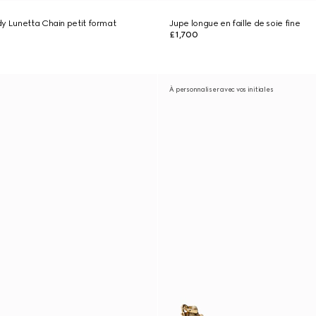
y Lunetta Chain petit format
Jupe longue en faille de soie fine
£1,700
À personnaliser avec vos initiales