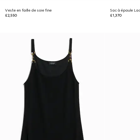
Veste en faille de soie fine
Sac à épaule Lad
£2,550
£1,370