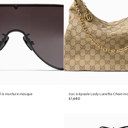
il à monture masque
Sac à épaule Lady Lunetta Chain m
£1,680