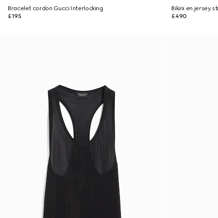
Bracelet cordon Gucci Interlocking
Bikini en jersey s
£195
£490