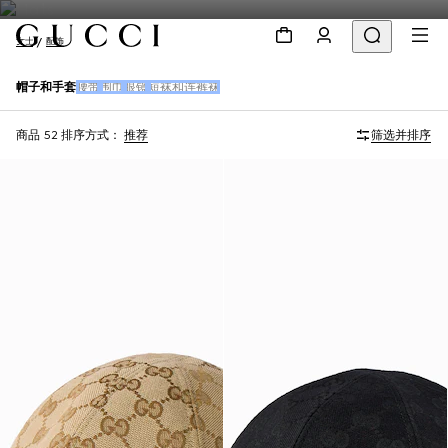
女士
配饰
帽子和手套
腰带
围巾
眼镜
短袜和连裤袜
商品 52
排序方式：
推荐
筛选并排序