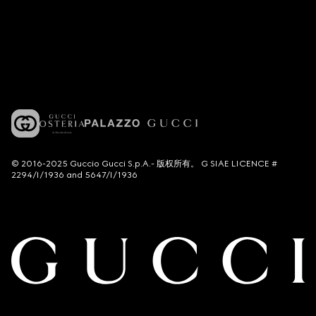
© 2016-2025 Guccio Gucci S.p.A.- 版权所有。 G SIAE LICENCE #
2294/I/1936 and 5647/I/1936